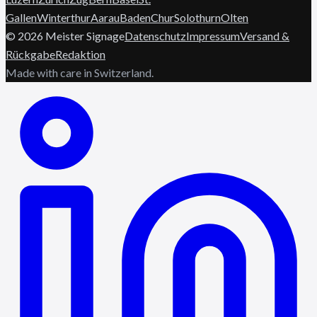
Gallen
Winterthur
Aarau
Baden
Chur
Solothurn
Olten
©
2026
Meister Signage
Datenschutz
Impressum
Versand &
Rückgabe
Redaktion
Made with care in Switzerland.