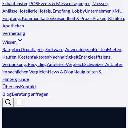
Schaufenster, POS
Events & Messen
Tagungen, Messen,
Anlässe
Hotellerie
Hotels, Empfang, Lobby
Unternehmen
KMU,
Empfang, Kommunikation
Gesundheit & Praxis
Praxen, Kliniken,
Apotheken
Vermietung
Wissen
Ratgeber
Grundlagen, Software, Anwendungen
Kosten
Mieten,
Kaufen, Kostenfaktoren
Nachhaltigkeit
Energieeffizienz,
Verpackung, Recycling
Anbieter-Vergleich
Schweizer Anbieter
im sachlichen Vergleich
News & Blog
Neuigkeiten &
Hintergründe
Über uns
Kontakt
Blog
Beratung anfragen