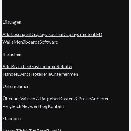
Lösungen
Alle Lösungen
Displays kaufen
Displays mieten
LED
Walls
Menüboards
Software
Branchen
Alle Branchen
Gastronomie
Retail &
Handel
Events
Hotellerie
Unternehmen
Unternehmen
Über uns
Wissen & Ratgeber
Kosten & Preise
Anbieter-
Vergleich
News & Blog
Kontakt
Standorte
Luzern
Zürich
Zug
Bern
Basel
St.