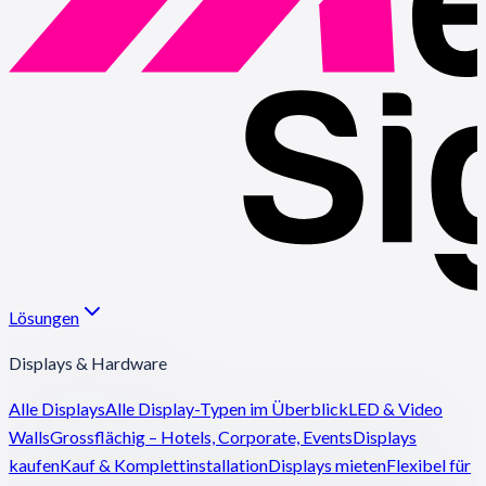
Lösungen
Displays & Hardware
Alle Displays
Alle Display-Typen im Überblick
LED & Video
Walls
Grossflächig – Hotels, Corporate, Events
Displays
kaufen
Kauf & Komplettinstallation
Displays mieten
Flexibel für