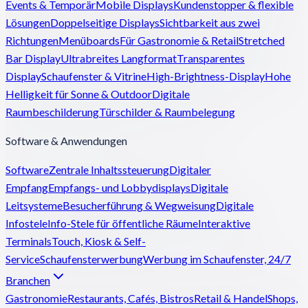
Events & Temporär
Mobile Displays
Kundenstopper & flexible
Lösungen
Doppelseitige Displays
Sichtbarkeit aus zwei
Richtungen
Menüboards
Für Gastronomie & Retail
Stretched
Bar Display
Ultrabreites Langformat
Transparentes
Display
Schaufenster & Vitrine
High-Brightness-Display
Hohe
Helligkeit für Sonne & Outdoor
Digitale
Raumbeschilderung
Türschilder & Raumbelegung
Software & Anwendungen
Software
Zentrale Inhaltssteuerung
Digitaler
Empfang
Empfangs- und Lobbydisplays
Digitale
Leitsysteme
Besucherführung & Wegweisung
Digitale
Infostele
Info-Stele für öffentliche Räume
Interaktive
Terminals
Touch, Kiosk & Self-
Service
Schaufensterwerbung
Werbung im Schaufenster, 24/7
Branchen
Gastronomie
Restaurants, Cafés, Bistros
Retail & Handel
Shops,