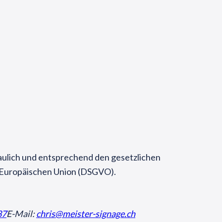
aulich und entsprechend den gesetzlichen
 Europäischen Union (DSGVO).
87
E-Mail:
chris@meister-signage.ch