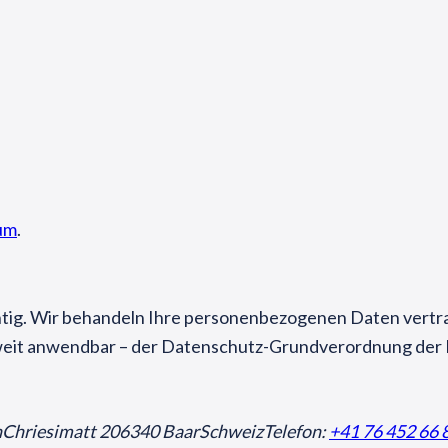
um
.
tig. Wir behandeln Ihre personenbezogenen Daten vertr
oweit anwendbar – der Datenschutz-Grundverordnung der
n
Chriesimatt 20
6340 Baar
Schweiz
Telefon:
+41 76 452 66 