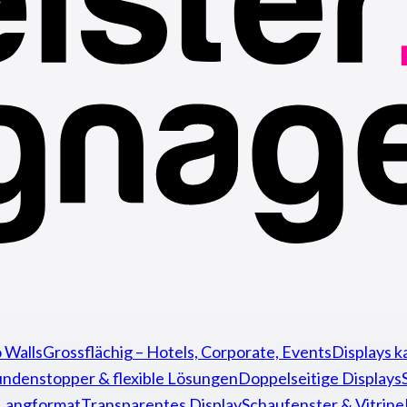
 Walls
Grossflächig – Hotels, Corporate, Events
Displays k
ndenstopper & flexible Lösungen
Doppelseitige Displays
 Langformat
Transparentes Display
Schaufenster & Vitrine