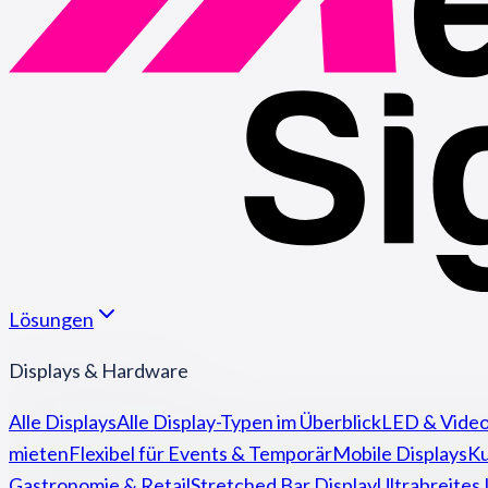
Lösungen
Displays & Hardware
Alle Displays
Alle Display-Typen im Überblick
LED & Video
mieten
Flexibel für Events & Temporär
Mobile Displays
Ku
Gastronomie & Retail
Stretched Bar Display
Ultrabreites