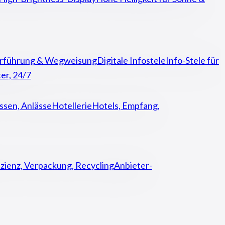
rführung & Wegweisung
Digitale Infostele
Info-Stele für
er, 24/7
sen, Anlässe
Hotellerie
Hotels, Empfang,
izienz, Verpackung, Recycling
Anbieter-