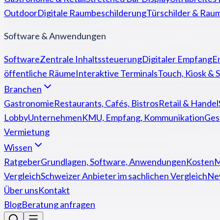
Outdoor
Digitale Raumbeschilderung
Türschilder & Rau
Software & Anwendungen
Software
Zentrale Inhaltssteuerung
Digitaler Empfang
E
öffentliche Räume
Interaktive Terminals
Touch, Kiosk & S
Branchen
Gastronomie
Restaurants, Cafés, Bistros
Retail & Handel
Lobby
Unternehmen
KMU, Empfang, Kommunikation
Ges
Vermietung
Wissen
Ratgeber
Grundlagen, Software, Anwendungen
Kosten
M
Vergleich
Schweizer Anbieter im sachlichen Vergleich
Ne
Über uns
Kontakt
Blog
Beratung anfragen