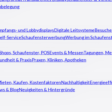
mbelegung
mpfangs- und Lobbydisplays
Digitale Leitsysteme
Besuche
elf-Service
Schaufensterwerbung
Werbung im Schaufenst
Shops, Schaufenster, POS
Events & Messen
Tagungen, Mes
undheit & Praxis
Praxen, Kliniken, Apotheken
ieten, Kaufen, Kostenfaktoren
Nachhaltigkeit
Energieeff
ws & Blog
Neuigkeiten & Hintergründe