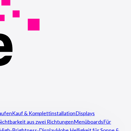
aufen
Kauf & Komplettinstallation
Displays
Sichtbarkeit aus zwei Richtungen
Menüboards
Für
High-Brightness-Display
Hohe Helligkeit für Sonne &