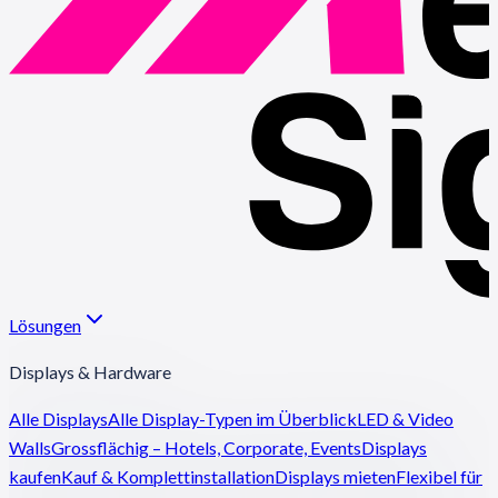
Lösungen
Displays & Hardware
Alle Displays
Alle Display-Typen im Überblick
LED & Video
Walls
Grossflächig – Hotels, Corporate, Events
Displays
kaufen
Kauf & Komplettinstallation
Displays mieten
Flexibel für