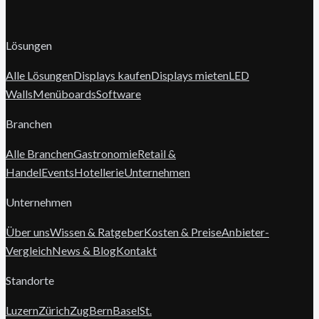
Lösungen
Alle Lösungen
Displays kaufen
Displays mieten
LED
Walls
Menüboards
Software
Branchen
Alle Branchen
Gastronomie
Retail &
Handel
Events
Hotellerie
Unternehmen
Unternehmen
Über uns
Wissen & Ratgeber
Kosten & Preise
Anbieter-
Vergleich
News & Blog
Kontakt
Standorte
Luzern
Zürich
Zug
Bern
Basel
St.