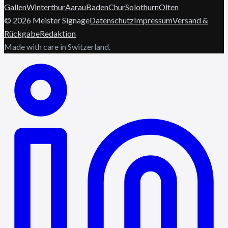
Gallen
Winterthur
Aarau
Baden
Chur
Solothurn
Olten
©
2026
Meister Signage
Datenschutz
Impressum
Versand &
Rückgabe
Redaktion
Made with care in Switzerland.