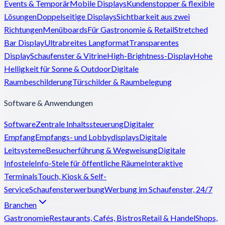
Events & Temporär
Mobile Displays
Kundenstopper & flexible
Lösungen
Doppelseitige Displays
Sichtbarkeit aus zwei
Richtungen
Menüboards
Für Gastronomie & Retail
Stretched
Bar Display
Ultrabreites Langformat
Transparentes
Display
Schaufenster & Vitrine
High-Brightness-Display
Hohe
Helligkeit für Sonne & Outdoor
Digitale
Raumbeschilderung
Türschilder & Raumbelegung
Software & Anwendungen
Software
Zentrale Inhaltssteuerung
Digitaler
Empfang
Empfangs- und Lobbydisplays
Digitale
Leitsysteme
Besucherführung & Wegweisung
Digitale
Infostele
Info-Stele für öffentliche Räume
Interaktive
Terminals
Touch, Kiosk & Self-
Service
Schaufensterwerbung
Werbung im Schaufenster, 24/7
Branchen
Gastronomie
Restaurants, Cafés, Bistros
Retail & Handel
Shops,