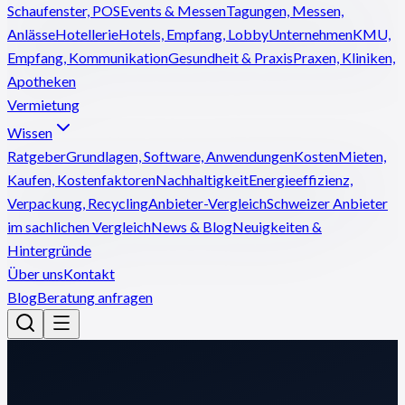
Schaufenster, POS
Events & Messen
Tagungen, Messen,
Anlässe
Hotellerie
Hotels, Empfang, Lobby
Unternehmen
KMU,
Empfang, Kommunikation
Gesundheit & Praxis
Praxen, Kliniken,
Apotheken
Vermietung
Wissen
Ratgeber
Grundlagen, Software, Anwendungen
Kosten
Mieten,
Kaufen, Kostenfaktoren
Nachhaltigkeit
Energieeffizienz,
Verpackung, Recycling
Anbieter-Vergleich
Schweizer Anbieter
im sachlichen Vergleich
News & Blog
Neuigkeiten &
Hintergründe
Über uns
Kontakt
Blog
Beratung anfragen