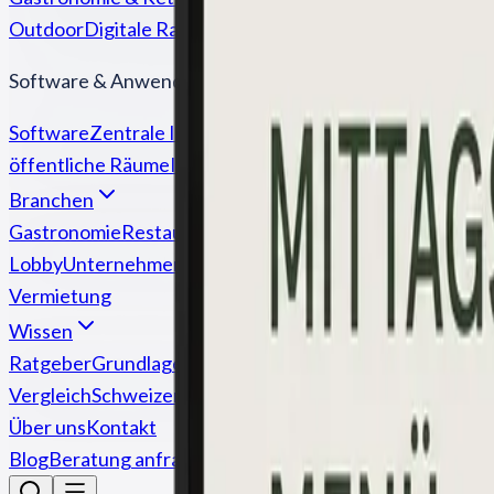
Outdoor
Digitale Raumbeschilderung
Türschilder & Rau
Software & Anwendungen
Software
Zentrale Inhaltssteuerung
Digitaler Empfang
E
öffentliche Räume
Interaktive Terminals
Touch, Kiosk & S
Branchen
Gastronomie
Restaurants, Cafés, Bistros
Retail & Handel
Lobby
Unternehmen
KMU, Empfang, Kommunikation
Ges
Vermietung
Wissen
Ratgeber
Grundlagen, Software, Anwendungen
Kosten
M
Vergleich
Schweizer Anbieter im sachlichen Vergleich
Ne
Über uns
Kontakt
Blog
Beratung anfragen