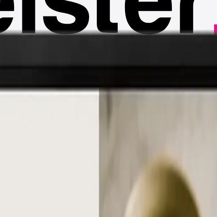
 Walls
Grossflächig – Hotels, Corporate, Events
Displays k
ndenstopper & flexible Lösungen
Doppelseitige Displays
 Langformat
Transparentes Display
Schaufenster & Vitrine