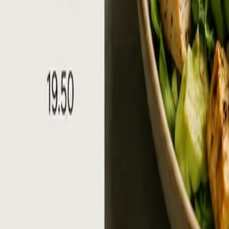
ich?
Zoll) und CHF 1.599 (50 Zoll), plus einmalige Einrichtun
Kauf liegt bei CHF 180 pro Jahr (gegen CHF 0 bei Miete).
n­ersparnis und typischer Amortisations­dauer – findet sic
den Kauf, da sich die Investition über 2–3 Jahre amortisi
age mieten
oder
kaufen
.
 kostet, schickt am besten kurz drei Infos:
Lokal­grösse, 
transparenten Einschätzung.
 Signage in der Gastronomie