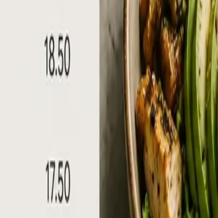
rät, weniger Komponenten, weniger Stör­quellen
one aktualisieren – auch ausser Haus
g 11–14h, Bar ab 17h – automatisch
b
eren sich klare Empfehlungen:
 Theke oder als Hochformat-Auf­steller neben der Kasse. 
nd 4K
– der Bestseller. Gross genug, um aus dem ganzen Lok
 von der Strasse sichtbar, mit 450 nits Helligkeit auch bei T
 im Ratgeber
Digital Signage Grösse wählen
zusammengeste