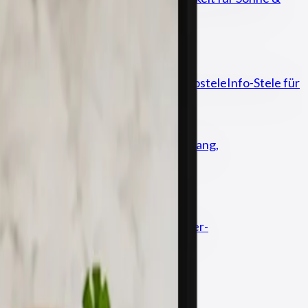
rführung & Wegweisung
Digitale Infostele
Info-Stele für
er, 24/7
sen, Anlässe
Hotellerie
Hotels, Empfang,
izienz, Verpackung, Recycling
Anbieter-