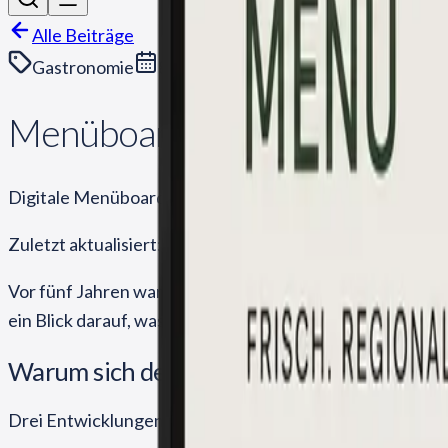
Alle Beiträge
Gastronomie
8. Mai 2026
Menüboard-Trends 2026: Was
Digitale Menüboards 2026 in Schweizer Restaurants und
Zuletzt aktualisiert:
Mai 2026
Vor fünf Jahren war ein digitales Menüboard in einem Sc
ein Blick darauf, was sich verändert hat, woran man ein
Warum sich der Trend 2026 beschleunigt
Drei Entwicklungen treffen aufeinander: