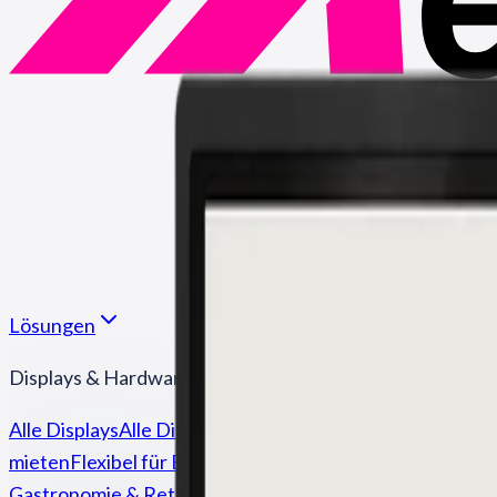
Lösungen
Displays & Hardware
Alle Displays
Alle Display-Typen im Überblick
LED & Video
mieten
Flexibel für Events & Temporär
Mobile Displays
Ku
Gastronomie & Retail
Stretched Bar Display
Ultrabreites