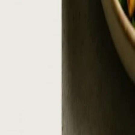
ds
m Vergleich
ng, Auswahl und Umsetzung schlüsselfertiger Digital-Si