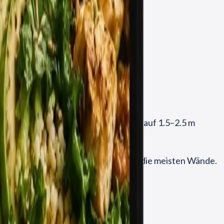
Reicht für Tages­angebote und Preise auf 1.5–2.5 m
al lesbar zu sein, kompakt genug für die meisten Wände.
ageslicht.
llt.