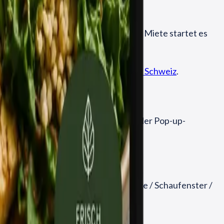
gspauschale CHF 149. Bei monatlicher Miete startet es
h auf der
Kosten­seite Digital Signage Schweiz
.
ert. Für saisonale Aussen­standorte oder Pop-up-
Anzahl Bildschirme, Einsatz­ort
(Theke / Schaufenster /