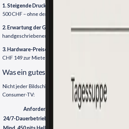
1. Steigende Druck- und Personalkosten.
Eine gedruckt
500 CHF – ohne den Aufwand für Aushänge, Tagesmenüs
2. Erwartung der Gäste verändert sich.
Wer im Stadtzent
hand­geschriebener Aushang neben einer hoch­wertigen di
3. Hardware-Preise sind gefallen.
Ein professionelles 3
CHF 149 zur Miete – inklusive Software und Cloud-Steu
Was ein gutes digitales Menüboard könne
Nicht jeder Bildschirm eignet sich als Menüboard im Dau
Consumer-TV:
Anforderung
24/7-Dauer­betrieb spezifiziert
Consumer-TVs sterben b
Mind. 450 nits Helligkeit
Auch bei Tageslicht und 