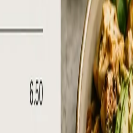
e Speisekarte kostet pro Neudruck 50–200 CHF. Bei zweima
 und Aktionen mit­zurechnen.
rum durch sechs Restaurants vor­bei­läuft, vergleicht nic
gitalen Anzeige fällt zurück.
2-Zoll-Display kostete vor 5 Jahren noch CHF 2.500. Heute
erung.
n sollte
er­einsatz. Diese fünf Punkte unterscheiden ein professi
Warum es zählt
ei 12h-Dauerlast oft innert eines Jahres
in hellen Lokalen klar lesbar