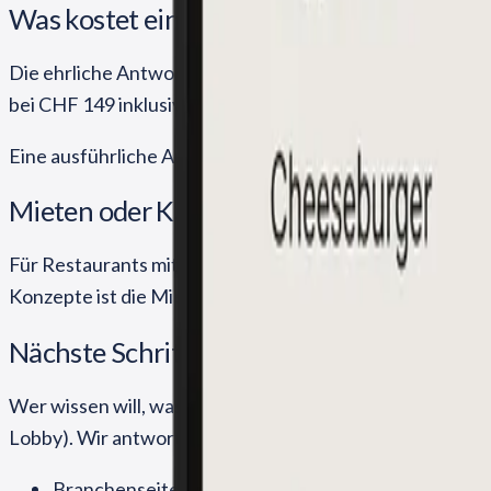
Was kostet ein digitales Menüboard wirkl
Die ehrliche Antwort: Beim Kauf zwischen CHF 1.299 (32 
bei CHF 149 inklusive Software-Lizenz. Die Lizenz beim 
Eine ausführliche Aufschlüsselung – inklusive Druckkoste
Mieten oder Kaufen?
Für Restaurants mit festem Standort empfehlen wir meist 
Konzepte ist die Miete flexibler. Mehr dazu:
Digital Sign
Nächste Schritte
Wer wissen will, was eine Lösung für den eigenen Betrieb
Lobby). Wir antworten persönlich innert 24 h mit einer 
Branchen­seite mit Anwendungs­beispielen:
Digital