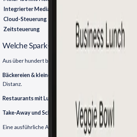
Integrierter Media Player
Kein externes Stick-Ge
Cloud-Steuerung
Tagesmenü vom Smartph
Zeit­steuerung
Frühstück 7–11h, Mitta
Welche Spark-Grösse für welchen Betrie
Aus über hundert betreuten Gastro-Projekten kristallisi
Bäckereien & kleine Cafés:
Spark 3 mit 32 Zoll
hinter der
Distanz.
Restaurants mit Lunch-Geschäft:
Spark 4 mit 43 Zoll u
Take-Away und Schaufenster:
Spark 5 mit 50 Zoll
– auch
Eine ausführliche Anleitung zur Grössen­wahl haben wir