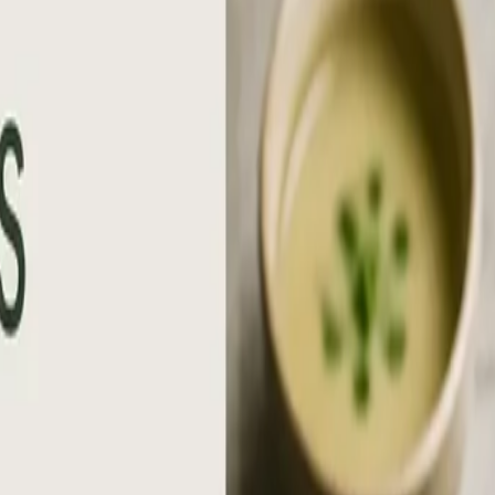
mbelegung
mpfangs- und Lobbydisplays
Digitale Leitsysteme
Besuche
elf-Service
Schaufensterwerbung
Werbung im Schaufenst
Shops, Schaufenster, POS
Events & Messen
Tagungen, Mes
undheit & Praxis
Praxen, Kliniken, Apotheken
ieten, Kaufen, Kostenfaktoren
Nachhaltigkeit
Energieeff
ws & Blog
Neuigkeiten & Hintergründe