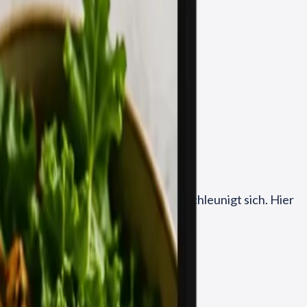
dert
und welche Modelle sich bewähren.
okalen Standard – und der Trend beschleunigt sich. Hier
n Betriebs­typ bewährt haben.