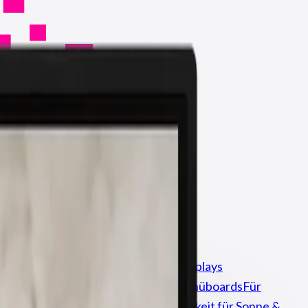
aufen
Kauf & Komplettinstallation
Displays
Sichtbarkeit aus zwei Richtungen
Menüboards
Für
High-Brightness-Display
Hohe Helligkeit für Sonne &