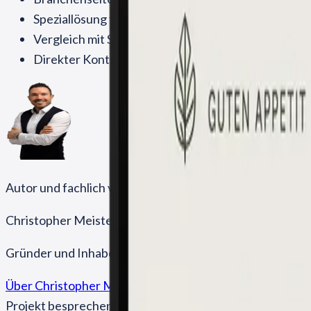
Spezial­lösung für Menüboards:
Digitale Menüboar
Vergleich mit Schweizer Mitbewerbern:
Anbieter i
Direkter Kontakt:
Beratung anfragen
Autor und fachlich verantwortlich
Christopher Meister
Gründer und Inhaber von Meister Signage. Fokus: Planu
Über Christopher Meister
Redaktionelle Richtlinien
Projekt besprechen