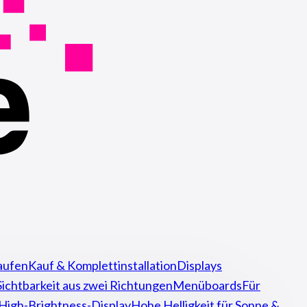
aufen
Kauf & Komplettinstallation
Displays
Sichtbarkeit aus zwei Richtungen
Menüboards
Für
High-Brightness-Display
Hohe Helligkeit für Sonne &