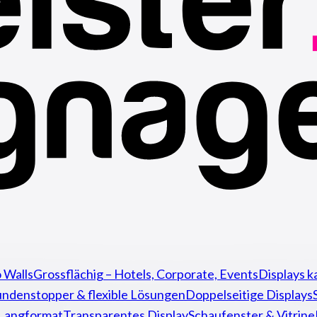
 Walls
Grossflächig – Hotels, Corporate, Events
Displays k
ndenstopper & flexible Lösungen
Doppelseitige Displays
 Langformat
Transparentes Display
Schaufenster & Vitrine