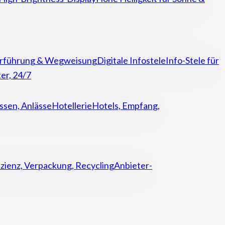
rführung & Wegweisung
Digitale Infostele
Info-Stele für
er, 24/7
sen, Anlässe
Hotellerie
Hotels, Empfang,
izienz, Verpackung, Recycling
Anbieter-