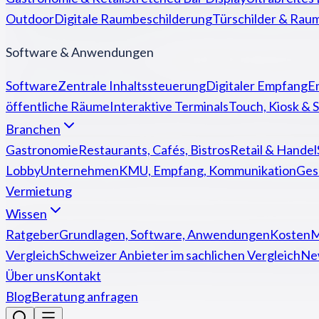
Outdoor
Digitale Raumbeschilderung
Türschilder & Rau
Software & Anwendungen
Software
Zentrale Inhaltssteuerung
Digitaler Empfang
E
öffentliche Räume
Interaktive Terminals
Touch, Kiosk & S
Branchen
Gastronomie
Restaurants, Cafés, Bistros
Retail & Handel
Lobby
Unternehmen
KMU, Empfang, Kommunikation
Ges
Vermietung
Wissen
Ratgeber
Grundlagen, Software, Anwendungen
Kosten
M
Vergleich
Schweizer Anbieter im sachlichen Vergleich
Ne
Über uns
Kontakt
Blog
Beratung anfragen