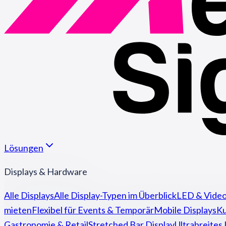
Lösungen
Displays & Hardware
Alle Displays
Alle Display-Typen im Überblick
LED & Video
mieten
Flexibel für Events & Temporär
Mobile Displays
Ku
Gastronomie & Retail
Stretched Bar Display
Ultrabreites