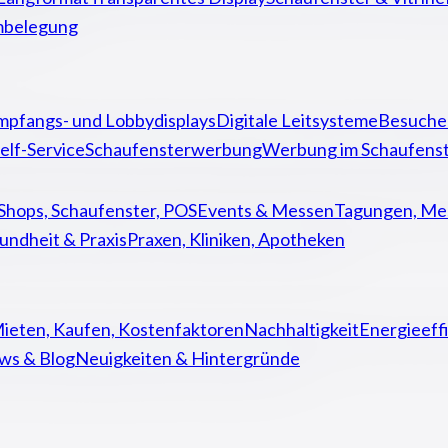
mbelegung
mpfangs- und Lobbydisplays
Digitale Leitsysteme
Besuche
elf-Service
Schaufensterwerbung
Werbung im Schaufenst
Shops, Schaufenster, POS
Events & Messen
Tagungen, Mes
undheit & Praxis
Praxen, Kliniken, Apotheken
ieten, Kaufen, Kostenfaktoren
Nachhaltigkeit
Energieeff
ws & Blog
Neuigkeiten & Hintergründe